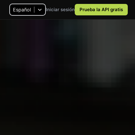
Español
Iniciar sesión
Prueba la API gratis