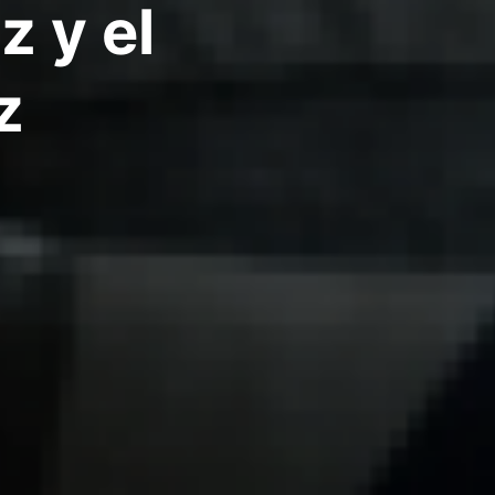
z y el
z