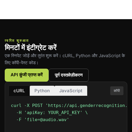
त्वरित शुरुआत
मिनटों में इंटीग्रेट करें
एक स्निपेट जोड़ें और तुरंत शुरू करें। cURL, Python और JavaScript के
लिए कॉपी-पेस्ट कोड।
API कुंजी प्राप्त करें
पूर्ण दस्तावेज़ीकरण
cURL
Python
JavaScript
कॉपी
curl -X POST 'https://api.genderrecognition.co
  -H 'apiKey: YOUR_API_KEY' \

  -F 'file=@audio.wav'
